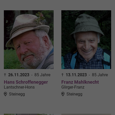
†
26.11.2023
-
85 Jahre
†
13.11.2023
-
85 Jahre
Hans Schroffenegger
Franz Mahlknecht
Lantschner-Hons
Glirger-Franz
Steinegg
Steinegg