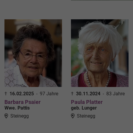
†
16.02.2025
-
97 Jahre
†
30.11.2024
-
83 Jahre
Barbara Psaier
Paula Platter
Wwe. Pattis
geb. Lunger
Steinegg
Steinegg