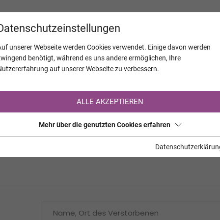
KALENDER
JAHRESTAGE
UNTERNEH
Datenschutzeinstellungen
Auf unserer Webseite werden Cookies verwendet. Einige davon werden
zwingend benötigt, während es uns andere ermöglichen, Ihre
Nutzererfahrung auf unserer Webseite zu verbessern.
Registrierung auf TrauerHilfe.it
ALLE AKZEPTIEREN
Sie sind noch nicht auf TrauerHilfe.it registriert?
Mehr über die genutzten Cookies erfahren
>> zur kostenlosen Registrierung <<
Datenschutzerklärun