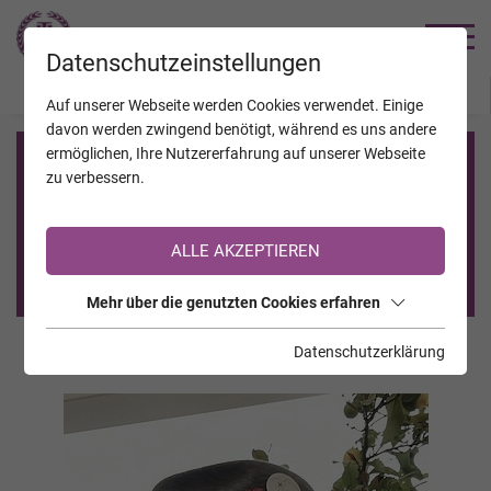
TRAUERHILFE
Datenschutzeinstellungen
JAHRESTAGE
KALENDER
VERSTORBENE
Auf unserer Webseite werden Cookies verwendet. Einige
davon werden zwingend benötigt, während es uns andere
ermöglichen, Ihre Nutzererfahrung auf unserer Webseite
Registrierung auf TrauerHilfe.it
zu verbessern.
Sie sind noch nicht auf TrauerHilfe.it registriert?
ALLE AKZEPTIEREN
>> zur kostenlosen Registrierung <<
Mehr über die genutzten Cookies erfahren
Datenschutzerklärung