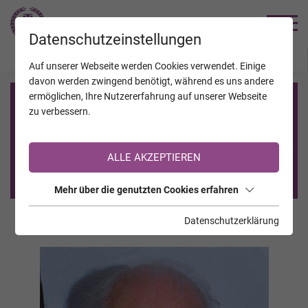
TRAUERHILFE
Datenschutzeinstellungen
JAHRESTAGE
KALENDER
VERSTORBENE
Auf unserer Webseite werden Cookies verwendet. Einige
davon werden zwingend benötigt, während es uns andere
ermöglichen, Ihre Nutzererfahrung auf unserer Webseite
Registrierung auf TrauerHilfe.it
zu verbessern.
Sie sind noch nicht auf TrauerHilfe.it registriert?
ALLE AKZEPTIEREN
>> zur kostenlosen Registrierung <<
Mehr über die genutzten Cookies erfahren
Datenschutzerklärung