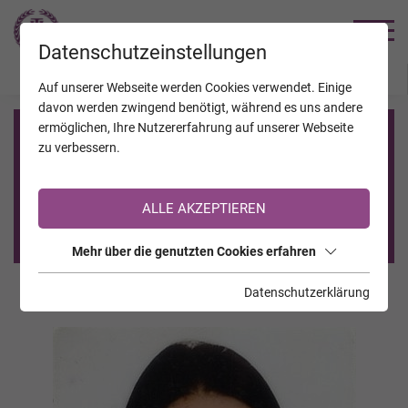
TRAUERHILFE
Datenschutzeinstellungen
JAHRESTAGE
KALENDER
VERSTORBENE
Auf unserer Webseite werden Cookies verwendet. Einige
davon werden zwingend benötigt, während es uns andere
ermöglichen, Ihre Nutzererfahrung auf unserer Webseite
Registrierung auf TrauerHilfe.it
zu verbessern.
Sie sind noch nicht auf TrauerHilfe.it registriert?
ALLE AKZEPTIEREN
>> zur kostenlosen Registrierung <<
Mehr über die genutzten Cookies erfahren
Datenschutzerklärung