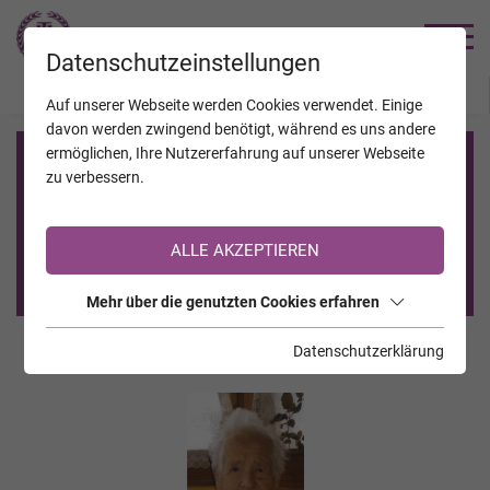
TRAUERHILFE
Datenschutzeinstellungen
JAHRESTAGE
KALENDER
VERSTORBENE
Auf unserer Webseite werden Cookies verwendet. Einige
davon werden zwingend benötigt, während es uns andere
ermöglichen, Ihre Nutzererfahrung auf unserer Webseite
Registrierung auf TrauerHilfe.it
zu verbessern.
Sie sind noch nicht auf TrauerHilfe.it registriert?
ALLE AKZEPTIEREN
>> zur kostenlosen Registrierung <<
Mehr über die genutzten Cookies erfahren
Datenschutzerklärung