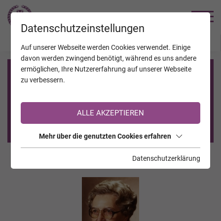
TRAUERHILFE
Datenschutzeinstellungen
JAHRESTAGE
KALENDER
VERSTORBENE
Auf unserer Webseite werden Cookies verwendet. Einige
davon werden zwingend benötigt, während es uns andere
ermöglichen, Ihre Nutzererfahrung auf unserer Webseite
Registrierung auf TrauerHilfe.it
zu verbessern.
Sie sind noch nicht auf TrauerHilfe.it registriert?
ALLE AKZEPTIEREN
>> zur kostenlosen Registrierung <<
Mehr über die genutzten Cookies erfahren
Datenschutzerklärung