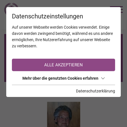
TRAUERHILFE
Datenschutzeinstellungen
JAHRESTAGE
KALENDER
VERSTORBENE
Auf unserer Webseite werden Cookies verwendet. Einige
davon werden zwingend benötigt, während es uns andere
ermöglichen, Ihre Nutzererfahrung auf unserer Webseite
Registrierung auf TrauerHilfe.it
zu verbessern.
Sie sind noch nicht auf TrauerHilfe.it registriert?
ALLE AKZEPTIEREN
>> zur kostenlosen Registrierung <<
Mehr über die genutzten Cookies erfahren
Datenschutzerklärung