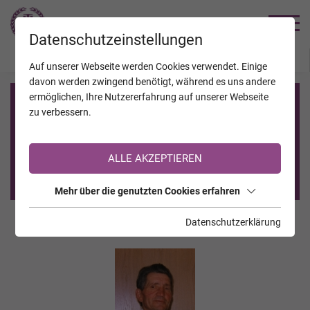
TRAUERHILFE
Datenschutzeinstellungen
JAHRESTAGE
KALENDER
VERSTORBENE
Auf unserer Webseite werden Cookies verwendet. Einige
davon werden zwingend benötigt, während es uns andere
ermöglichen, Ihre Nutzererfahrung auf unserer Webseite
Registrierung auf TrauerHilfe.it
zu verbessern.
Sie sind noch nicht auf TrauerHilfe.it registriert?
ALLE AKZEPTIEREN
>> zur kostenlosen Registrierung <<
Mehr über die genutzten Cookies erfahren
Datenschutzerklärung