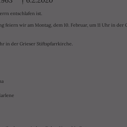
.1963 † 6.2.2020
rrn entschlafen ist.
 feiern wir am Montag, dem 10. Februar, um 11 Uhr in der 
 in der Grieser Stiftspfarrkirche.
na
ene
und Julia
und Florin