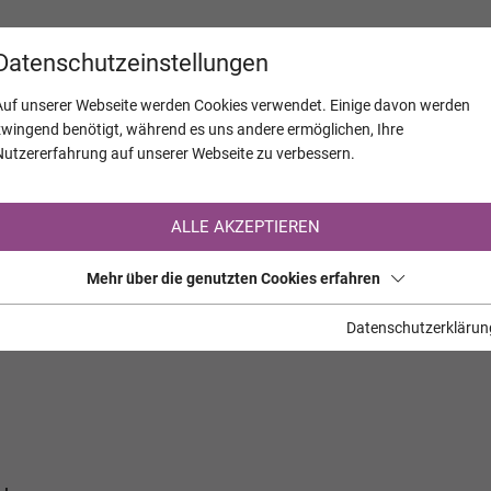
KALENDER
JAHRESTAGE
UNTERNEH
Datenschutzeinstellungen
Auf unserer Webseite werden Cookies verwendet. Einige davon werden
zwingend benötigt, während es uns andere ermöglichen, Ihre
Nutzererfahrung auf unserer Webseite zu verbessern.
Registrierung auf TrauerHilfe.it
ALLE AKZEPTIEREN
Sie sind noch nicht auf TrauerHilfe.it registriert?
Mehr über die genutzten Cookies erfahren
>> zur kostenlosen Registrierung <<
Datenschutzerklärun