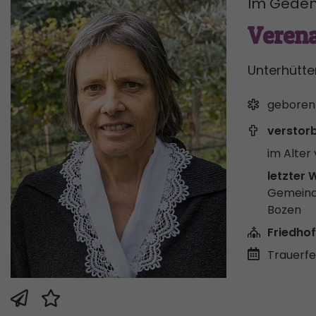
Im Geden
Verena
Unterhütte
geboren
verstor
im Alter 
letzter 
Gemeind
Bozen
Friedhof
Trauerfei