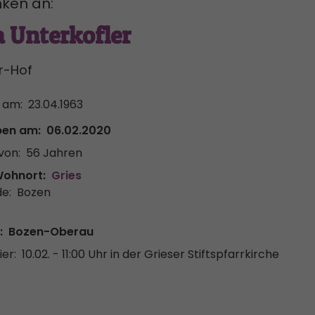
ken an:
 Unterkofler
r-Hof
 am:
23.04.1963
ben am:
06.02.2020
von:
56 Jahren
Wohnort:
Gries
e:
Bozen
:
Bozen-Oberau
er:
10.02. - 11:00 Uhr
in der Grieser Stiftspfarrkirche