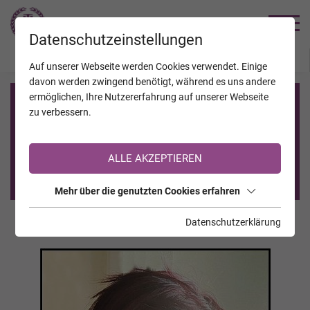
TRAUERHILFE
Datenschutzeinstellungen
JAHRESTAGE
KALENDER
VERSTORBENE
Auf unserer Webseite werden Cookies verwendet. Einige
davon werden zwingend benötigt, während es uns andere
ermöglichen, Ihre Nutzererfahrung auf unserer Webseite
Registrierung auf TrauerHilfe.it
zu verbessern.
Sie sind noch nicht auf TrauerHilfe.it registriert?
ALLE AKZEPTIEREN
>> zur kostenlosen Registrierung <<
Mehr über die genutzten Cookies erfahren
Datenschutzerklärung