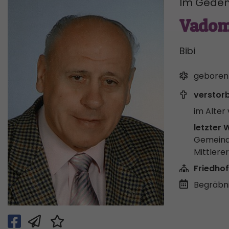
Im Geden
Vadom
Bibi
geboren
verstor
im Alter 
letzter 
Gemeind
Mittlere
Friedhof
Begräbni