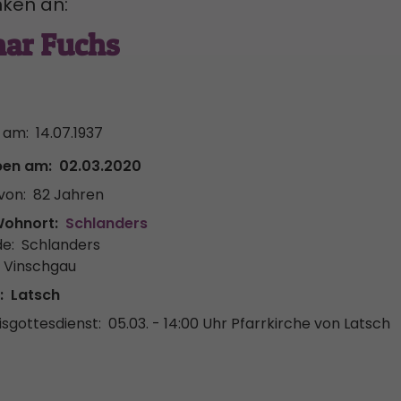
ken an:
ar Fuchs
 am:
14.07.1937
ben am:
02.03.2020
von:
82 Jahren
Wohnort:
Schlanders
e:
Schlanders
r Vinschgau
:
Latsch
sgottesdienst:
05.03. - 14:00 Uhr
Pfarrkirche von Latsch