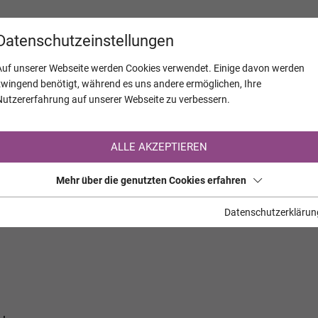
KALENDER
JAHRESTAGE
UNTERNEH
Datenschutzeinstellungen
Auf unserer Webseite werden Cookies verwendet. Einige davon werden
zwingend benötigt, während es uns andere ermöglichen, Ihre
Nutzererfahrung auf unserer Webseite zu verbessern.
Registrierung auf TrauerHilfe.it
ALLE AKZEPTIEREN
Sie sind noch nicht auf TrauerHilfe.it registriert?
Mehr über die genutzten Cookies erfahren
>> zur kostenlosen Registrierung <<
Datenschutzerklärun