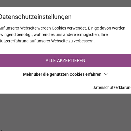
KALENDER
JAHRESTAGE
UNTERNEH
Datenschutzeinstellungen
Auf unserer Webseite werden Cookies verwendet. Einige davon werden
zwingend benötigt, während es uns andere ermöglichen, Ihre
Nutzererfahrung auf unserer Webseite zu verbessern.
Registrierung auf TrauerHilfe.it
ALLE AKZEPTIEREN
Sie sind noch nicht auf TrauerHilfe.it registriert?
Mehr über die genutzten Cookies erfahren
>> zur kostenlosen Registrierung <<
Datenschutzerklärun