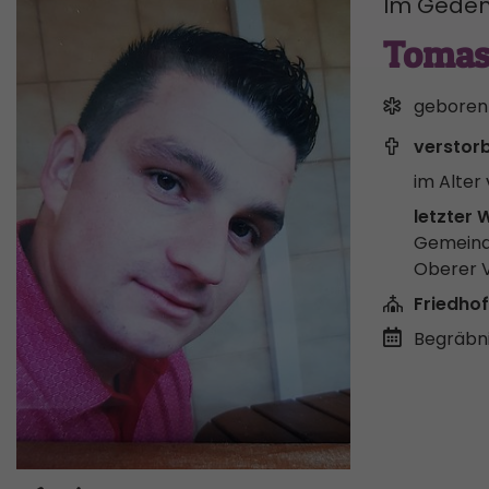
Im Geden
Tomas
geboren
verstor
im Alter 
letzter 
Gemeind
Oberer 
Friedhof
Begräbni