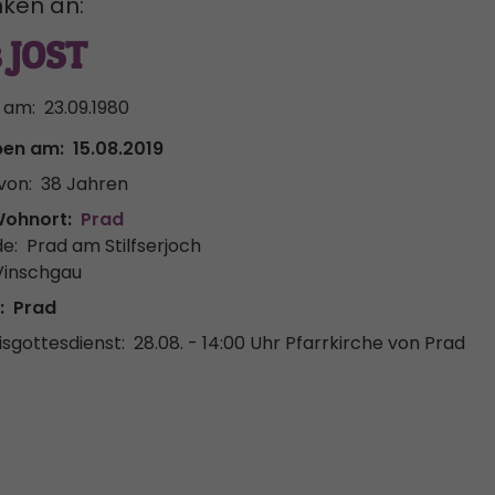
ken an:
 JOST
 am:
23.09.1980
ben am:
15.08.2019
von:
38 Jahren
Wohnort:
Prad
e:
Prad am Stilfserjoch
Vinschgau
:
Prad
sgottesdienst:
28.08. - 14:00 Uhr
Pfarrkirche von Prad