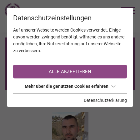
TRAUERHILFE
Datenschutzeinstellungen
JAHRESTAGE
KALENDER
VERSTORBENE
Auf unserer Webseite werden Cookies verwendet. Einige
davon werden zwingend benötigt, während es uns andere
ermöglichen, Ihre Nutzererfahrung auf unserer Webseite
Registrierung auf TrauerHilfe.it
zu verbessern.
Sie sind noch nicht auf TrauerHilfe.it registriert?
ALLE AKZEPTIEREN
>> zur kostenlosen Registrierung <<
Mehr über die genutzten Cookies erfahren
Datenschutzerklärung