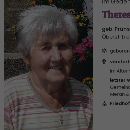
Im Geden
Theres
geb. Prüns
Öberst Tre
geboren
verstor
im Alter 
letzter 
Gemeind
Meran 
Friedhof