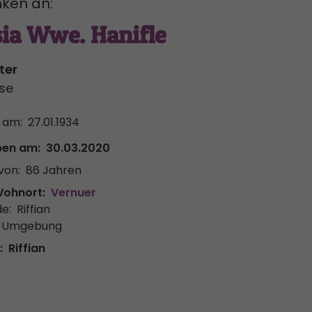
ken an:
ia Wwe. Hanifle
ter
se
 am:
27.01.1934
ben am:
30.03.2020
von:
86 Jahren
Wohnort:
Vernuer
e:
Riffian
& Umgebung
:
Riffian