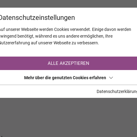
KALENDER
JAHRESTAGE
UNTERNEH
Datenschutzeinstellungen
Auf unserer Webseite werden Cookies verwendet. Einige davon werden
zwingend benötigt, während es uns andere ermöglichen, Ihre
Nutzererfahrung auf unserer Webseite zu verbessern.
Registrierung auf TrauerHilfe.it
ALLE AKZEPTIEREN
Sie sind noch nicht auf TrauerHilfe.it registriert?
Mehr über die genutzten Cookies erfahren
>> zur kostenlosen Registrierung <<
Datenschutzerklärun