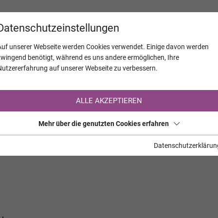
KALENDER
JAHRESTAGE
UNTERNEH
Datenschutzeinstellungen
Auf unserer Webseite werden Cookies verwendet. Einige davon werden
zwingend benötigt, während es uns andere ermöglichen, Ihre
Nutzererfahrung auf unserer Webseite zu verbessern.
Registrierung auf TrauerHilfe.it
ALLE AKZEPTIEREN
Sie sind noch nicht auf TrauerHilfe.it registriert?
Mehr über die genutzten Cookies erfahren
>> zur kostenlosen Registrierung <<
Datenschutzerklärun