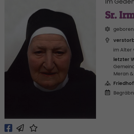
Im Geden
Sr. Ir
geboren
verstor
im Alter 
letzter 
Gemeind
Meran 
Friedhof
Begräbni