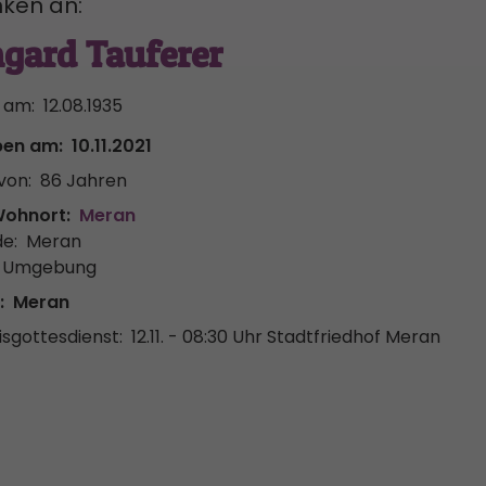
ken an:
mgard Tauferer
 am:
12.08.1935
ben am:
10.11.2021
von:
86 Jahren
Wohnort:
Meran
e:
Meran
& Umgebung
:
Meran
sgottesdienst:
12.11. - 08:30 Uhr
Stadtfriedhof Meran