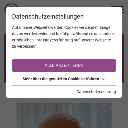
TRAUERHILFE
Datenschutzeinstellungen
JAHRESTAGE
KALENDER
VERSTORBENE
Auf unserer Webseite werden Cookies verwendet. Einige
davon werden zwingend benötigt, während es uns andere
ermöglichen, Ihre Nutzererfahrung auf unserer Webseite
Registrierung auf TrauerHilfe.it
zu verbessern.
Sie sind noch nicht auf TrauerHilfe.it registriert?
ALLE AKZEPTIEREN
>> zur kostenlosen Registrierung <<
Mehr über die genutzten Cookies erfahren
Datenschutzerklärung