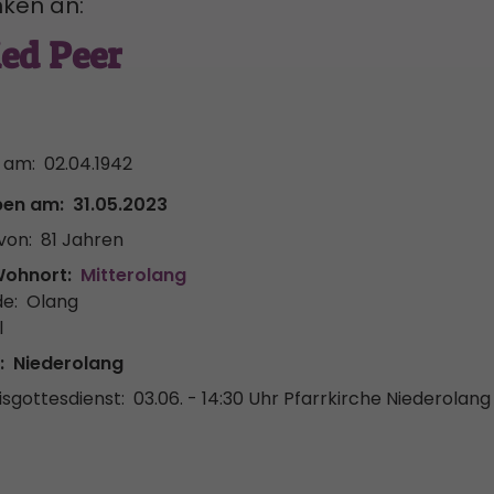
ken an:
ied Peer
 am:
02.04.1942
ben am:
31.05.2023
von:
81 Jahren
Wohnort:
Mitterolang
e:
Olang
l
:
Niederolang
sgottesdienst:
03.06. - 14:30 Uhr
Pfarrkirche Niederolang