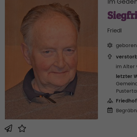
Im Geden
Siegfr
Friedl
geboren
verstor
im Alter 
letzter 
Gemeind
Pusterta
Friedhof
Begräbni