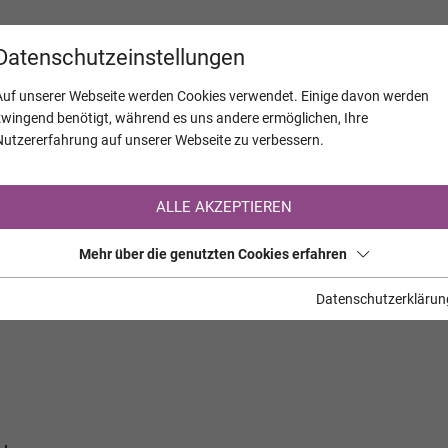
KALENDER
JAHRESTAGE
UNTERNEH
Datenschutzeinstellungen
Auf unserer Webseite werden Cookies verwendet. Einige davon werden
zwingend benötigt, während es uns andere ermöglichen, Ihre
Nutzererfahrung auf unserer Webseite zu verbessern.
Registrierung auf TrauerHilfe.it
ALLE AKZEPTIEREN
Sie sind noch nicht auf TrauerHilfe.it registriert?
Mehr über die genutzten Cookies erfahren
>> zur kostenlosen Registrierung <<
Datenschutzerklärun