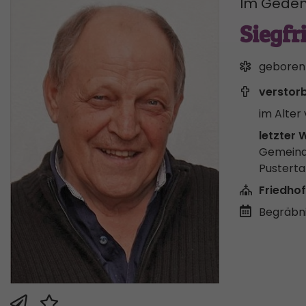
Im Geden
Siegfr
geboren
verstor
im Alter 
letzter 
Gemeind
Pusterta
Friedhof
Begräbni