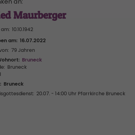
ken an:
ied Maurberger
 am:
10.10.1942
ben am:
16.07.2022
von:
79 Jahren
Wohnort:
Bruneck
e:
Bruneck
l
:
Bruneck
sgottesdienst:
20.07. - 14:00 Uhr
Pfarrkirche Bruneck