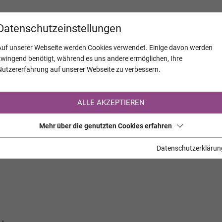
KALENDER
JAHRESTAGE
UNTERNEH
Datenschutzeinstellungen
Auf unserer Webseite werden Cookies verwendet. Einige davon werden
zwingend benötigt, während es uns andere ermöglichen, Ihre
Nutzererfahrung auf unserer Webseite zu verbessern.
Registrierung auf TrauerHilfe.it
ALLE AKZEPTIEREN
Sie sind noch nicht auf TrauerHilfe.it registriert?
Mehr über die genutzten Cookies erfahren
>> zur kostenlosen Registrierung <<
Datenschutzerklärun