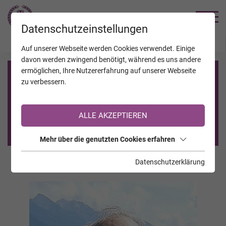
TRAUERHILFE
Datenschutzeinstellungen
JAHRESTAGE
KALENDER
VERSTORBENE
Auf unserer Webseite werden Cookies verwendet. Einige
davon werden zwingend benötigt, während es uns andere
ermöglichen, Ihre Nutzererfahrung auf unserer Webseite
Registrierung auf TrauerHilfe.it
zu verbessern.
Sie sind noch nicht auf TrauerHilfe.it registriert?
ALLE AKZEPTIEREN
>> zur kostenlosen Registrierung <<
Mehr über die genutzten Cookies erfahren
Datenschutzerklärung