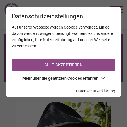
TRAUERHILFE
Datenschutzeinstellungen
JAHRESTAGE
KALENDER
VERSTORBENE
Auf unserer Webseite werden Cookies verwendet. Einige
davon werden zwingend benötigt, während es uns andere
ermöglichen, Ihre Nutzererfahrung auf unserer Webseite
Registrierung auf TrauerHilfe.it
zu verbessern.
Sie sind noch nicht auf TrauerHilfe.it registriert?
ALLE AKZEPTIEREN
>> zur kostenlosen Registrierung <<
Mehr über die genutzten Cookies erfahren
Datenschutzerklärung