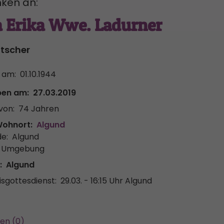
ken an:
a Erika Wwe. Ladurner
atscher
 am:
01.10.1944
ben am:
27.03.2019
von:
74 Jahren
Wohnort:
Algund
e:
Algund
& Umgebung
:
Algund
sgottesdienst:
29.03. - 16:15 Uhr
Algund
en (0)