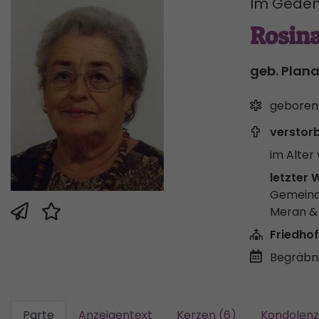
Im Geden
Rosin
geb. Plan
geboren
verstor
im Alter 
letzter 
Gemeind
Meran 
Friedhof
Begräbni
Parte
Anzeigentext
Kerzen (6)
Kondolenz