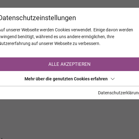
KALENDER
JAHRESTAGE
UNTERNEH
Datenschutzeinstellungen
Auf unserer Webseite werden Cookies verwendet. Einige davon werden
zwingend benötigt, während es uns andere ermöglichen, Ihre
Nutzererfahrung auf unserer Webseite zu verbessern.
Registrierung auf TrauerHilfe.it
ALLE AKZEPTIEREN
Sie sind noch nicht auf TrauerHilfe.it registriert?
Mehr über die genutzten Cookies erfahren
>> zur kostenlosen Registrierung <<
Datenschutzerklärun