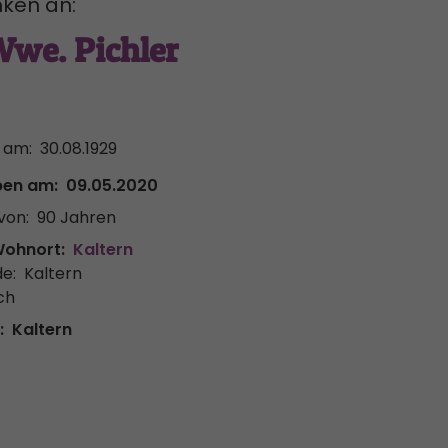
ken an:
Wwe. Pichler
 am:
30.08.1929
ben am:
09.05.2020
von:
90 Jahren
Wohnort:
Kaltern
e:
Kaltern
ch
:
Kaltern