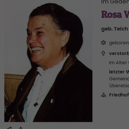
Im Geden
Rosa 
geb. Telch
geboren
verstor
im Alter 
letzter 
Gemeind
Überets
Friedhof