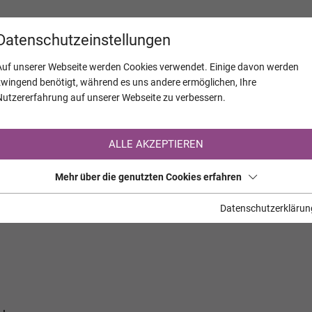
KALENDER
JAHRESTAGE
UNTERNEH
Datenschutzeinstellungen
Auf unserer Webseite werden Cookies verwendet. Einige davon werden
zwingend benötigt, während es uns andere ermöglichen, Ihre
Nutzererfahrung auf unserer Webseite zu verbessern.
Registrierung auf TrauerHilfe.it
ALLE AKZEPTIEREN
Sie sind noch nicht auf TrauerHilfe.it registriert?
Mehr über die genutzten Cookies erfahren
>> zur kostenlosen Registrierung <<
Datenschutzerklärun