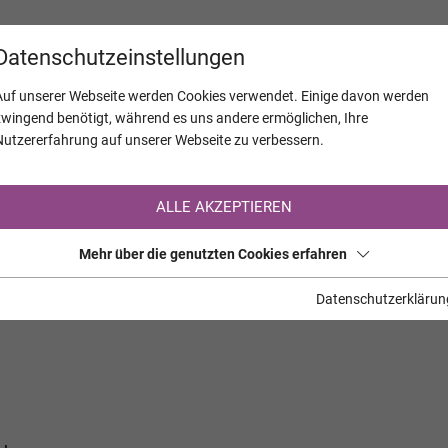
KALENDER
JAHRESTAGE
UNTERNEH
Datenschutzeinstellungen
Auf unserer Webseite werden Cookies verwendet. Einige davon werden
zwingend benötigt, während es uns andere ermöglichen, Ihre
Nutzererfahrung auf unserer Webseite zu verbessern.
Registrierung auf TrauerHilfe.it
ALLE AKZEPTIEREN
Sie sind noch nicht auf TrauerHilfe.it registriert?
Mehr über die genutzten Cookies erfahren
>> zur kostenlosen Registrierung <<
Datenschutzerklärun