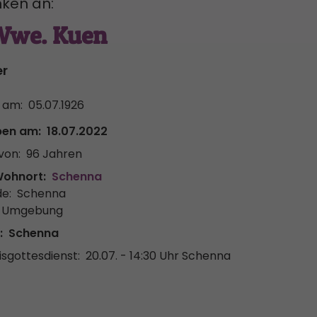
ken an:
Wwe. Kuen
er
 am:
05.07.1926
ben am:
18.07.2022
von:
96 Jahren
Wohnort:
Schenna
e:
Schenna
& Umgebung
:
Schenna
sgottesdienst:
20.07. - 14:30 Uhr
Schenna