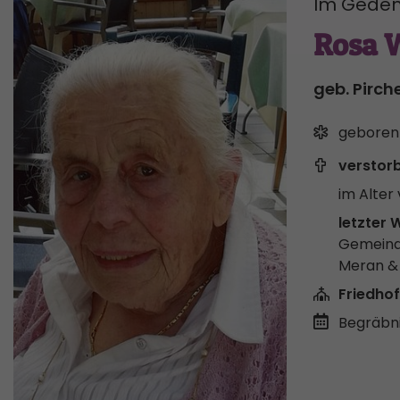
Im Geden
Rosa 
geb. Pirch
geboren
verstor
im Alter 
letzter 
Gemeind
Meran 
Friedhof
Begräbni