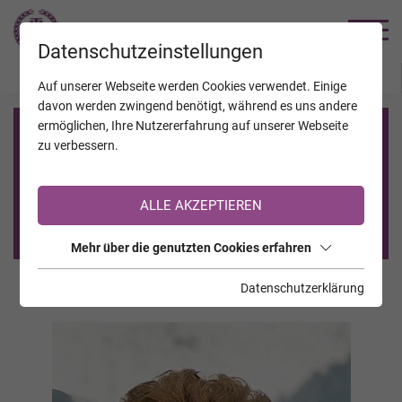
TRAUERHILFE
Datenschutzeinstellungen
JAHRESTAGE
KALENDER
VERSTORBENE
Auf unserer Webseite werden Cookies verwendet. Einige
davon werden zwingend benötigt, während es uns andere
ermöglichen, Ihre Nutzererfahrung auf unserer Webseite
Registrierung auf TrauerHilfe.it
zu verbessern.
Sie sind noch nicht auf TrauerHilfe.it registriert?
ALLE AKZEPTIEREN
>> zur kostenlosen Registrierung <<
Mehr über die genutzten Cookies erfahren
Datenschutzerklärung