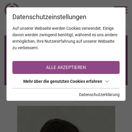
TRAUERHILFE
Datenschutzeinstellungen
JAHRESTAGE
KALENDER
VERSTORBENE
Auf unserer Webseite werden Cookies verwendet. Einige
davon werden zwingend benötigt, während es uns andere
ermöglichen, Ihre Nutzererfahrung auf unserer Webseite
Registrierung auf TrauerHilfe.it
zu verbessern.
Sie sind noch nicht auf TrauerHilfe.it registriert?
ALLE AKZEPTIEREN
>> zur kostenlosen Registrierung <<
Mehr über die genutzten Cookies erfahren
Datenschutzerklärung