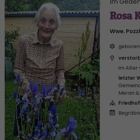
Im Geden
Rosa 
Wwe. Pozz
geboren
verstor
im Alter 
letzter 
Gemeind
Meran 
Friedhof
Begräbni