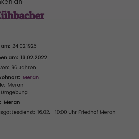
ken an:
Kühbacher
i
 am:
24.02.1925
ben am:
13.02.2022
von:
96 Jahren
Wohnort:
Meran
e:
Meran
& Umgebung
:
Meran
sgottesdienst:
16.02. - 10:00 Uhr
Friedhof Meran