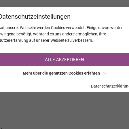
KALENDER
JAHRESTAGE
UNTERNEH
Datenschutzeinstellungen
Auf unserer Webseite werden Cookies verwendet. Einige davon werden
zwingend benötigt, während es uns andere ermöglichen, Ihre
Nutzererfahrung auf unserer Webseite zu verbessern.
Registrierung auf TrauerHilfe.it
ALLE AKZEPTIEREN
Sie sind noch nicht auf TrauerHilfe.it registriert?
Mehr über die genutzten Cookies erfahren
>> zur kostenlosen Registrierung <<
Datenschutzerklärun