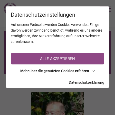
TRAUERHILFE
Datenschutzeinstellungen
JAHRESTAGE
KALENDER
VERSTORBENE
Auf unserer Webseite werden Cookies verwendet. Einige
davon werden zwingend benötigt, während es uns andere
ermöglichen, Ihre Nutzererfahrung auf unserer Webseite
Registrierung auf TrauerHilfe.it
zu verbessern.
Sie sind noch nicht auf TrauerHilfe.it registriert?
ALLE AKZEPTIEREN
>> zur kostenlosen Registrierung <<
Mehr über die genutzten Cookies erfahren
Datenschutzerklärung