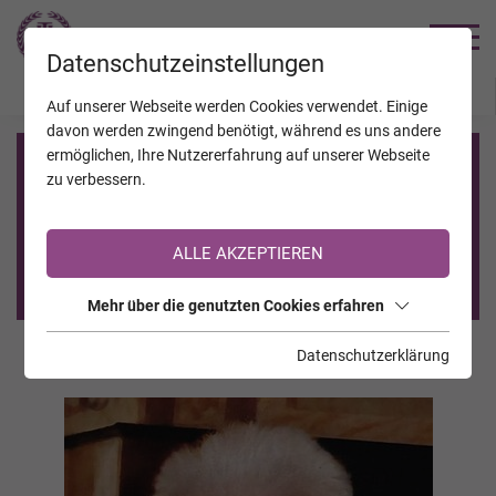
TRAUERHILFE
Datenschutzeinstellungen
JAHRESTAGE
KALENDER
VERSTORBENE
Auf unserer Webseite werden Cookies verwendet. Einige
davon werden zwingend benötigt, während es uns andere
ermöglichen, Ihre Nutzererfahrung auf unserer Webseite
Registrierung auf TrauerHilfe.it
zu verbessern.
Sie sind noch nicht auf TrauerHilfe.it registriert?
ALLE AKZEPTIEREN
>> zur kostenlosen Registrierung <<
Mehr über die genutzten Cookies erfahren
Datenschutzerklärung