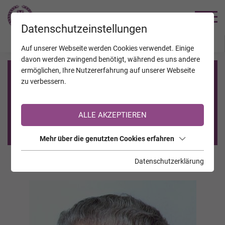
TRAUERHILFE
Datenschutzeinstellungen
JAHRESTAGE
KALENDER
VERSTORBENE
Auf unserer Webseite werden Cookies verwendet. Einige
davon werden zwingend benötigt, während es uns andere
ermöglichen, Ihre Nutzererfahrung auf unserer Webseite
Registrierung auf TrauerHilfe.it
zu verbessern.
Sie sind noch nicht auf TrauerHilfe.it registriert?
ALLE AKZEPTIEREN
>> zur kostenlosen Registrierung <<
Mehr über die genutzten Cookies erfahren
Datenschutzerklärung