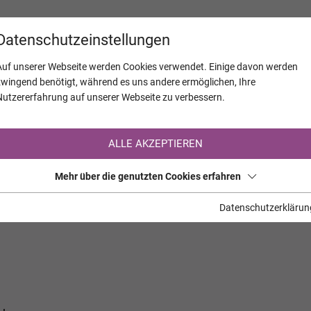
KALENDER
JAHRESTAGE
UNTERNEH
Datenschutzeinstellungen
Auf unserer Webseite werden Cookies verwendet. Einige davon werden
zwingend benötigt, während es uns andere ermöglichen, Ihre
Nutzererfahrung auf unserer Webseite zu verbessern.
Registrierung auf TrauerHilfe.it
ALLE AKZEPTIEREN
Sie sind noch nicht auf TrauerHilfe.it registriert?
Mehr über die genutzten Cookies erfahren
>> zur kostenlosen Registrierung <<
Datenschutzerklärun