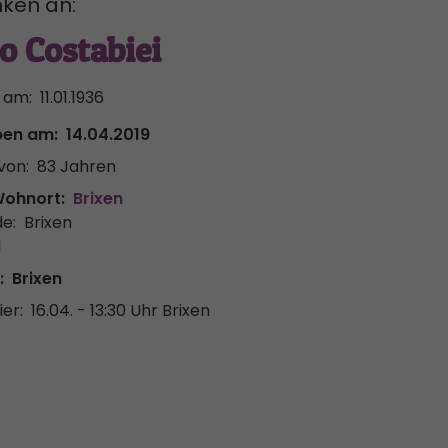
ken an:
o Costabiei
 am:
11.01.1936
ben am:
14.04.2019
von:
83 Jahren
Wohnort:
Brixen
e:
Brixen
l
:
Brixen
er:
16.04. - 13:30 Uhr
Brixen