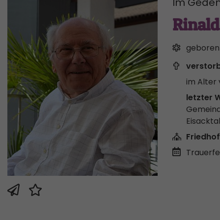
Im Geden
Rinald
geboren
verstor
im Alter 
letzter 
Gemeind
Eisackta
Friedhof
Trauerfei