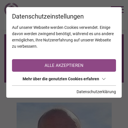
TRAUERHILFE
Datenschutzeinstellungen
JAHRESTAGE
KALENDER
VERSTORBENE
Auf unserer Webseite werden Cookies verwendet. Einige
davon werden zwingend benötigt, während es uns andere
ermöglichen, Ihre Nutzererfahrung auf unserer Webseite
Registrierung auf TrauerHilfe.it
zu verbessern.
Sie sind noch nicht auf TrauerHilfe.it registriert?
ALLE AKZEPTIEREN
>> zur kostenlosen Registrierung <<
Mehr über die genutzten Cookies erfahren
Datenschutzerklärung