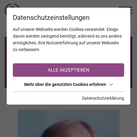
TRAUERHILFE
Datenschutzeinstellungen
JAHRESTAGE
KALENDER
VERSTORBENE
Auf unserer Webseite werden Cookies verwendet. Einige
davon werden zwingend benötigt, während es uns andere
ermöglichen, Ihre Nutzererfahrung auf unserer Webseite
Registrierung auf TrauerHilfe.it
zu verbessern.
Sie sind noch nicht auf TrauerHilfe.it registriert?
ALLE AKZEPTIEREN
>> zur kostenlosen Registrierung <<
Mehr über die genutzten Cookies erfahren
Datenschutzerklärung