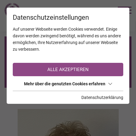
TRAUERHILFE
Datenschutzeinstellungen
JAHRESTAGE
KALENDER
VERSTORBENE
Auf unserer Webseite werden Cookies verwendet. Einige
davon werden zwingend benötigt, während es uns andere
ermöglichen, Ihre Nutzererfahrung auf unserer Webseite
Registrierung auf TrauerHilfe.it
zu verbessern.
Sie sind noch nicht auf TrauerHilfe.it registriert?
ALLE AKZEPTIEREN
>> zur kostenlosen Registrierung <<
Mehr über die genutzten Cookies erfahren
Datenschutzerklärung