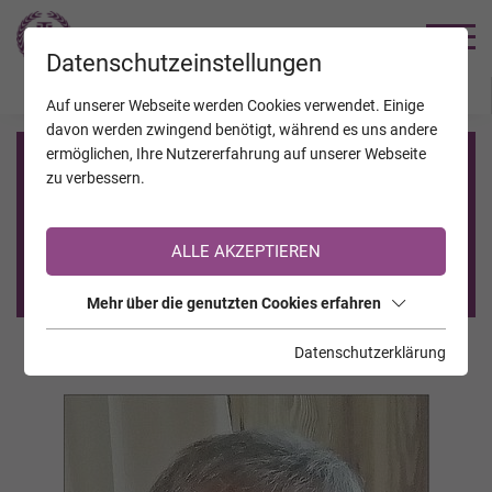
TRAUERHILFE
Datenschutzeinstellungen
JAHRESTAGE
KALENDER
VERSTORBENE
Auf unserer Webseite werden Cookies verwendet. Einige
davon werden zwingend benötigt, während es uns andere
ermöglichen, Ihre Nutzererfahrung auf unserer Webseite
Registrierung auf TrauerHilfe.it
zu verbessern.
Sie sind noch nicht auf TrauerHilfe.it registriert?
ALLE AKZEPTIEREN
>> zur kostenlosen Registrierung <<
Mehr über die genutzten Cookies erfahren
Datenschutzerklärung