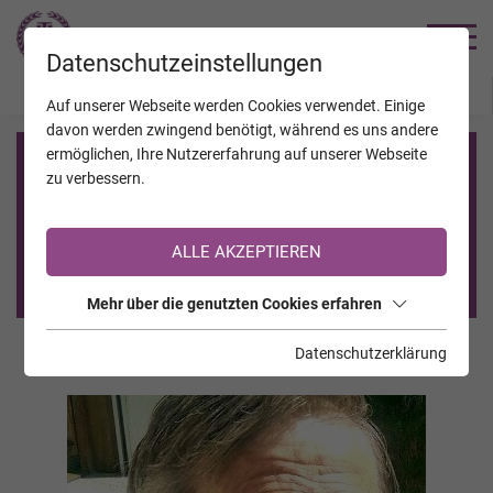
TRAUERHILFE
Datenschutzeinstellungen
JAHRESTAGE
KALENDER
VERSTORBENE
Auf unserer Webseite werden Cookies verwendet. Einige
davon werden zwingend benötigt, während es uns andere
ermöglichen, Ihre Nutzererfahrung auf unserer Webseite
Registrierung auf TrauerHilfe.it
zu verbessern.
Sie sind noch nicht auf TrauerHilfe.it registriert?
ALLE AKZEPTIEREN
>> zur kostenlosen Registrierung <<
Mehr über die genutzten Cookies erfahren
Datenschutzerklärung