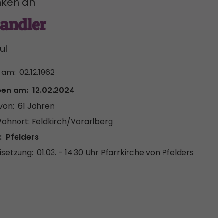
ken an:
andler
ul
 am:
02.12.1962
ben am:
12.02.2024
von:
61 Jahren
Wohnort: Feldkirch/Vorarlberg
:
Pfelders
setzung:
01.03. - 14:30 Uhr
Pfarrkirche von Pfelders