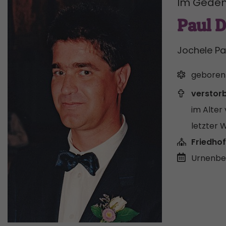
Im Geden
Paul D
Jochele Pa
geboren
verstor
im Alter 
letzter 
Friedhof
Urnenbei