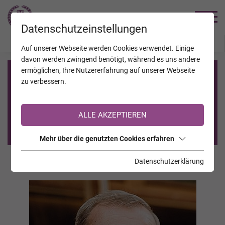
TRAUERHILFE
Datenschutzeinstellungen
JAHRESTAGE
KALENDER
VERSTORBENE
Auf unserer Webseite werden Cookies verwendet. Einige
davon werden zwingend benötigt, während es uns andere
ermöglichen, Ihre Nutzererfahrung auf unserer Webseite
Registrierung auf TrauerHilfe.it
zu verbessern.
Sie sind noch nicht auf TrauerHilfe.it registriert?
ALLE AKZEPTIEREN
>> zur kostenlosen Registrierung <<
Mehr über die genutzten Cookies erfahren
Datenschutzerklärung