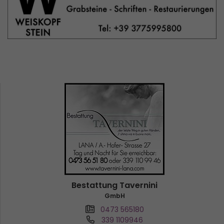
Bestattung Tavernini
GmbH
0473 565180
339 1109946