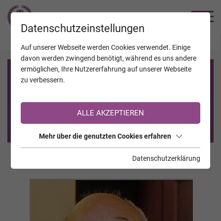
TRAUERHILFE
Datenschutzeinstellungen
JAHRESTAGE
KALENDER
VERSTORBENE
Auf unserer Webseite werden Cookies verwendet. Einige
davon werden zwingend benötigt, während es uns andere
ermöglichen, Ihre Nutzererfahrung auf unserer Webseite
Registrierung auf TrauerHilfe.it
zu verbessern.
Sie sind noch nicht auf TrauerHilfe.it registriert?
ALLE AKZEPTIEREN
>> zur kostenlosen Registrierung <<
Mehr über die genutzten Cookies erfahren
Datenschutzerklärung