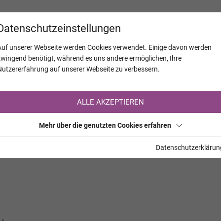
KALENDER
JAHRESTAGE
UNTERNEH
Datenschutzeinstellungen
Auf unserer Webseite werden Cookies verwendet. Einige davon werden
zwingend benötigt, während es uns andere ermöglichen, Ihre
Nutzererfahrung auf unserer Webseite zu verbessern.
Registrierung auf TrauerHilfe.it
ALLE AKZEPTIEREN
Sie sind noch nicht auf TrauerHilfe.it registriert?
Mehr über die genutzten Cookies erfahren
>> zur kostenlosen Registrierung <<
Datenschutzerklärun