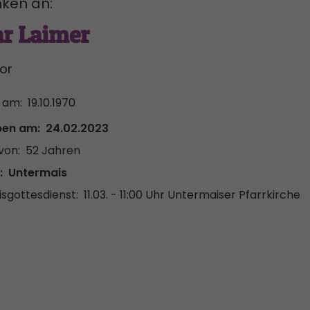
ken an:
r Laimer
tor
 am:
19.10.1970
ben am:
24.02.2023
von:
52 Jahren
:
Untermais
sgottesdienst:
11.03. - 11:00 Uhr
Untermaiser Pfarrkirche