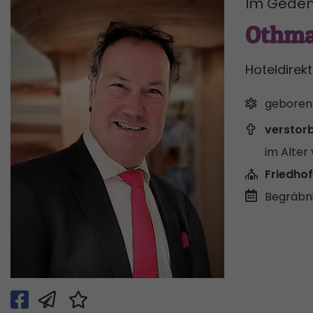
Im Geden
Othma
Hoteldirek
geboren
verstor
im Alter 
Friedhof
Begräbni