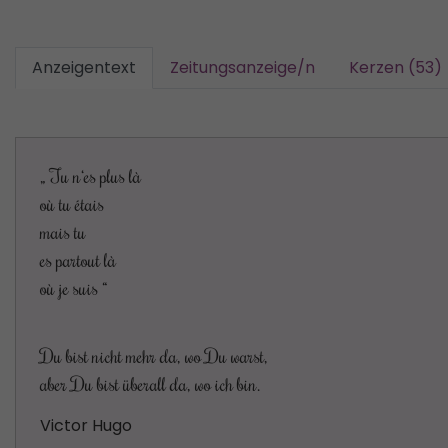
Anzeigentext
Zeitungsanzeige/n
Kerzen (53)
„ Tu n‘es plus là
où tu étais
mais tu
es partout là
où je suis “
Du bist nicht mehr da, wo Du warst,
aber Du bist überall da, wo ich bin.
Victor Hugo