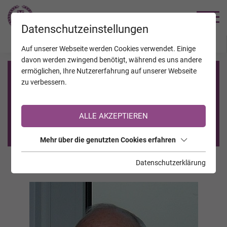
TRAUERHILFE
Datenschutzeinstellungen
JAHRESTAGE
KALENDER
VERSTORBENE
Auf unserer Webseite werden Cookies verwendet. Einige
davon werden zwingend benötigt, während es uns andere
ermöglichen, Ihre Nutzererfahrung auf unserer Webseite
Registrierung auf TrauerHilfe.it
zu verbessern.
Sie sind noch nicht auf TrauerHilfe.it registriert?
ALLE AKZEPTIEREN
>> zur kostenlosen Registrierung <<
Mehr über die genutzten Cookies erfahren
Datenschutzerklärung