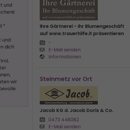
ft und
eschenk
d *
Ihre Gärtnerei - Ihr Blumengeschäft
auf www.trauerhilfe.it präsentieren
t und
-
en dich
E-Mail senden
Informationen
rol,
ter
nnen,
Steinmetz vor Ort
eten wir
bevolle
Jacob KG d. Jacob Doris & Co.
0473 448082
E-Mail senden