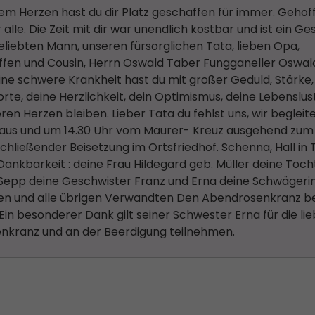
erem Herzen hast du dir Platz geschaffen für immer. Gehof
le. Die Zeit mit dir war unendlich kostbar und ist ein G
 geliebten Mann, unseren fürsorglichen Tata, lieben Opa,
effen und Cousin, Herrn Oswald Taber Fungganeller Oswal
eine schwere Krankheit hast du mit großer Geduld, Stärke,
rte, deine Herzlichkeit, dein Optimismus, deine Lebenslus
ren Herzen bleiben. Lieber Tata du fehlst uns, wir begleit
rhaus und um 14.30 Uhr vom Maurer- Kreuz ausgehend zum
hließender Beisetzung im Ortsfriedhof. Schenna, Hall in Ti
d Dankbarkeit : deine Frau Hildegard geb. Müller deine Toch
n Sepp deine Geschwister Franz und Erna deine Schwägeri
nten und alle übrigen Verwandten Den Abendrosenkranz b
n besonderer Dank gilt seiner Schwester Erna für die lie
senkranz und an der Beerdigung teilnehmen.