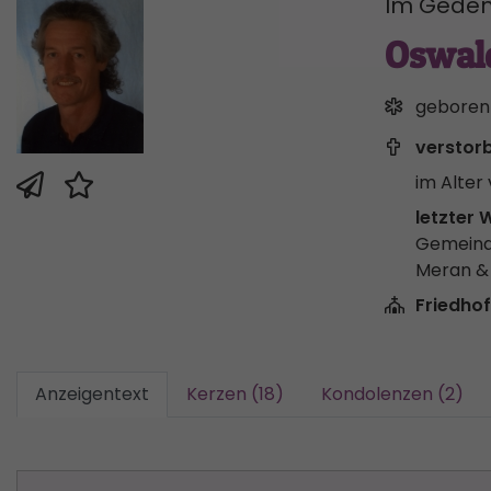
Im Geden
Oswal
geboren
verstor
im Alter 
letzter 
Gemeind
Meran 
Friedhof
Anzeigentext
Kerzen (18)
Kondolenzen (2)