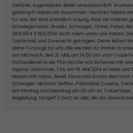
Gefühle, Augenblicke, Bilder unauslöschlich. In uns
gekämpft haben wir zusammen. Verloren haben wir al
für uns. Wir sind unendlich traurig, dass wir meinen
Schwiegervater, Bruder, Schwager, Onkel, Paten, N
28.6.1954 † 18.5.2014 nicht mehr unter uns haben. D
Tapferkeit und Zuversicht getragen. Deine lieben Wo
deine Fürsorge für uns alle werden für immer in unse
am Mittwoch, den 21. Mai, um 14.00 Uhr vom Traue
Gottesdienst in die Pfarrkirche von Schenna mit ansc
Algund, Untermais, Töll, am 18. Mai 2014 In Liebe un
Marion mit Oskar, Renè, Elena und Grazia dein Soh
Schwager, Nichten, Neffen, Patenkind, Cousins, Ta
am Montag und Dienstag um 20 Uhr im Trauerhaus. Ei
Begleitung. Vergelt´s Gott an alle, die am Abendro