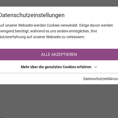
KALENDER
JAHRESTAGE
UNTERNEH
Datenschutzeinstellungen
Auf unserer Webseite werden Cookies verwendet. Einige davon werden
zwingend benötigt, während es uns andere ermöglichen, Ihre
Nutzererfahrung auf unserer Webseite zu verbessern.
Registrierung auf TrauerHilfe.it
ALLE AKZEPTIEREN
Sie sind noch nicht auf TrauerHilfe.it registriert?
Mehr über die genutzten Cookies erfahren
>> zur kostenlosen Registrierung <<
Datenschutzerklärun