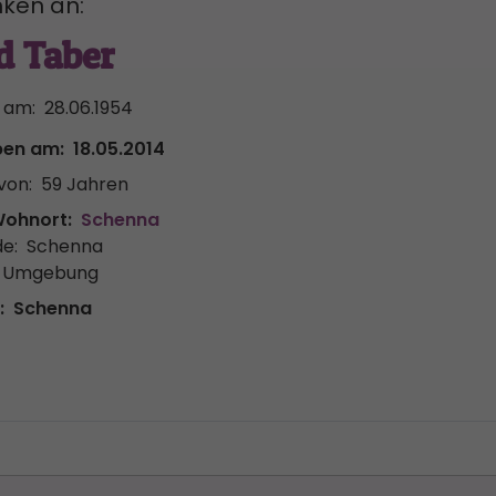
ken an:
d Taber
 am:
28.06.1954
ben am:
18.05.2014
von:
59 Jahren
Wohnort:
Schenna
e:
Schenna
& Umgebung
:
Schenna