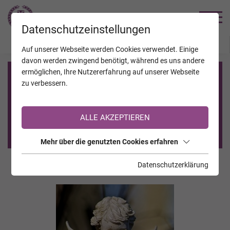
TRAUERHILFE
Datenschutzeinstellungen
JAHRESTAGE
KALENDER
VERSTORBENE
Auf unserer Webseite werden Cookies verwendet. Einige
davon werden zwingend benötigt, während es uns andere
ermöglichen, Ihre Nutzererfahrung auf unserer Webseite
Registrierung auf TrauerHilfe.it
zu verbessern.
Sie sind noch nicht auf TrauerHilfe.it registriert?
ALLE AKZEPTIEREN
>> zur kostenlosen Registrierung <<
Mehr über die genutzten Cookies erfahren
Datenschutzerklärung