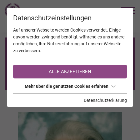
TRAUERHILFE
Datenschutzeinstellungen
JAHRESTAGE
KALENDER
VERSTORBENE
Auf unserer Webseite werden Cookies verwendet. Einige
davon werden zwingend benötigt, während es uns andere
ermöglichen, Ihre Nutzererfahrung auf unserer Webseite
Registrierung auf TrauerHilfe.it
zu verbessern.
Sie sind noch nicht auf TrauerHilfe.it registriert?
ALLE AKZEPTIEREN
>> zur kostenlosen Registrierung <<
Mehr über die genutzten Cookies erfahren
Datenschutzerklärung