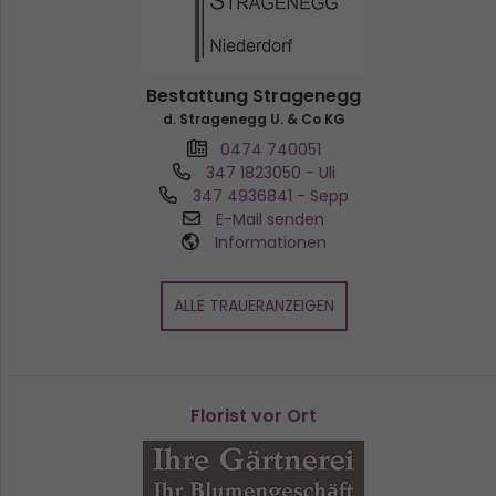
Bestattung Stragenegg
d. Stragenegg U. & Co KG
0474 740051
347 1823050
- Uli
347 4936841
- Sepp
E-Mail senden
Informationen
ALLE TRAUERANZEIGEN
Florist vor Ort