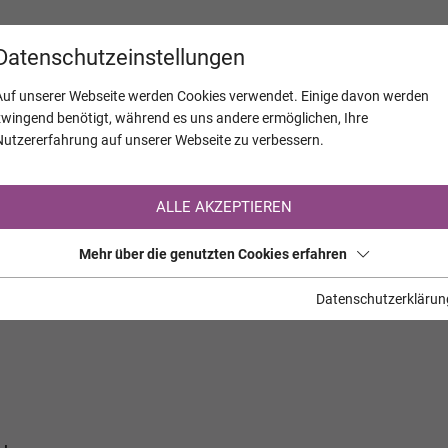
KALENDER
JAHRESTAGE
UNTERNEH
Datenschutzeinstellungen
Auf unserer Webseite werden Cookies verwendet. Einige davon werden
zwingend benötigt, während es uns andere ermöglichen, Ihre
Nutzererfahrung auf unserer Webseite zu verbessern.
Registrierung auf TrauerHilfe.it
ALLE AKZEPTIEREN
Sie sind noch nicht auf TrauerHilfe.it registriert?
Mehr über die genutzten Cookies erfahren
>> zur kostenlosen Registrierung <<
Datenschutzerklärun