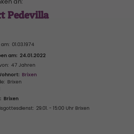
ken an:
t Pedevilla
 am:
01.03.1974
ben am:
24.01.2022
von:
47 Jahren
Wohnort:
Brixen
e:
Brixen
l
:
Brixen
sgottesdienst:
29.01. - 15:00 Uhr
Brixen