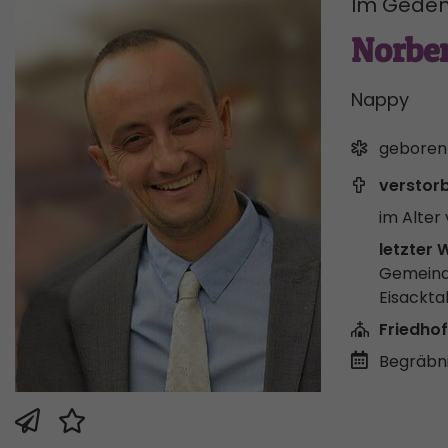
Im Geden
Norber
Nappy
geboren
verstor
im Alter 
letzter 
Gemeind
Eisackta
Friedhof
Begräbni