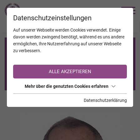
TRAUERHILFE
Datenschutzeinstellungen
JAHRESTAGE
KALENDER
VERSTORBENE
Auf unserer Webseite werden Cookies verwendet. Einige
davon werden zwingend benötigt, während es uns andere
ermöglichen, Ihre Nutzererfahrung auf unserer Webseite
Registrierung auf TrauerHilfe.it
zu verbessern.
Sie sind noch nicht auf TrauerHilfe.it registriert?
ALLE AKZEPTIEREN
>> zur kostenlosen Registrierung <<
Mehr über die genutzten Cookies erfahren
Datenschutzerklärung