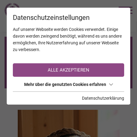
TRAUERHILFE
Datenschutzeinstellungen
JAHRESTAGE
KALENDER
VERSTORBENE
Auf unserer Webseite werden Cookies verwendet. Einige
davon werden zwingend benötigt, während es uns andere
ermöglichen, Ihre Nutzererfahrung auf unserer Webseite
Registrierung auf TrauerHilfe.it
zu verbessern.
Sie sind noch nicht auf TrauerHilfe.it registriert?
ALLE AKZEPTIEREN
>> zur kostenlosen Registrierung <<
Mehr über die genutzten Cookies erfahren
Datenschutzerklärung