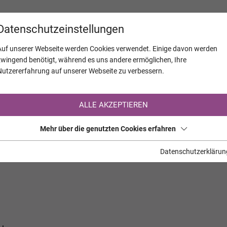
KALENDER
JAHRESTAGE
UNTERNEH
Datenschutzeinstellungen
Auf unserer Webseite werden Cookies verwendet. Einige davon werden
zwingend benötigt, während es uns andere ermöglichen, Ihre
Nutzererfahrung auf unserer Webseite zu verbessern.
Registrierung auf TrauerHilfe.it
ALLE AKZEPTIEREN
Sie sind noch nicht auf TrauerHilfe.it registriert?
Mehr über die genutzten Cookies erfahren
>> zur kostenlosen Registrierung <<
Datenschutzerklärun