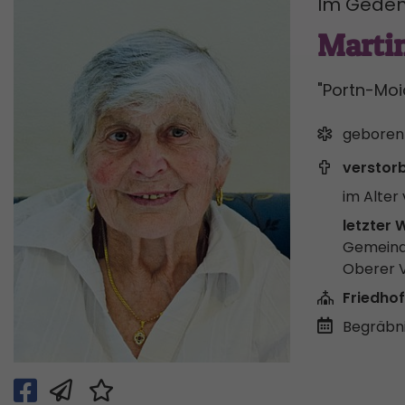
Im Geden
Martin
"Portn-Moi
geboren
verstor
im Alter 
letzter 
Gemeind
Oberer 
Friedhof
Begräbni