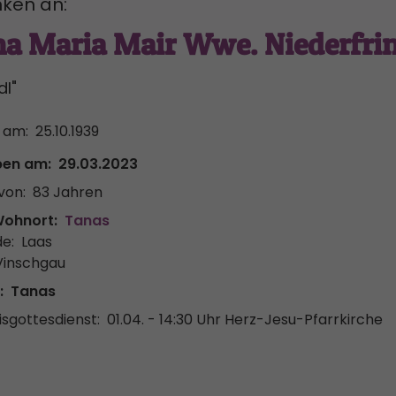
ken an:
a Maria Mair Wwe. Niederfrin
dl"
 am:
25.10.1939
ben am:
29.03.2023
von:
83 Jahren
Wohnort:
Tanas
e:
Laas
Vinschgau
:
Tanas
sgottesdienst:
01.04. - 14:30 Uhr
Herz-Jesu-Pfarrkirche