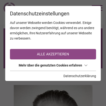
TRAUERHILFE
Datenschutzeinstellungen
JAHRESTAGE
KALENDER
VERSTORBENE
Auf unserer Webseite werden Cookies verwendet. Einige
davon werden zwingend benötigt, während es uns andere
ermöglichen, Ihre Nutzererfahrung auf unserer Webseite
Registrierung auf TrauerHilfe.it
zu verbessern.
Sie sind noch nicht auf TrauerHilfe.it registriert?
ALLE AKZEPTIEREN
>> zur kostenlosen Registrierung <<
Mehr über die genutzten Cookies erfahren
Datenschutzerklärung