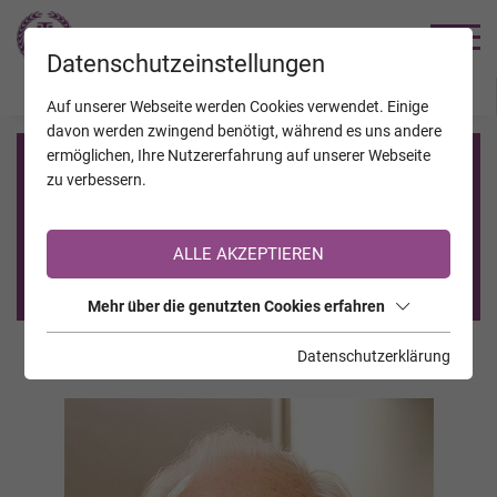
TRAUERHILFE
Datenschutzeinstellungen
JAHRESTAGE
KALENDER
VERSTORBENE
Auf unserer Webseite werden Cookies verwendet. Einige
davon werden zwingend benötigt, während es uns andere
ermöglichen, Ihre Nutzererfahrung auf unserer Webseite
Registrierung auf TrauerHilfe.it
zu verbessern.
Sie sind noch nicht auf TrauerHilfe.it registriert?
ALLE AKZEPTIEREN
>> zur kostenlosen Registrierung <<
Mehr über die genutzten Cookies erfahren
Datenschutzerklärung